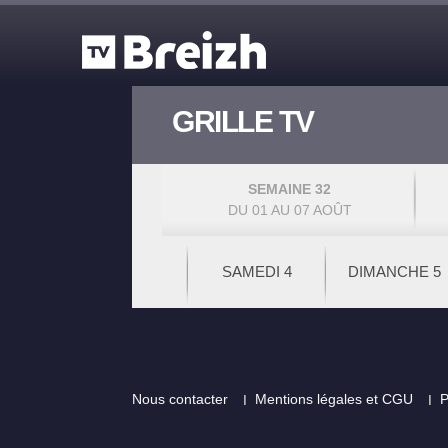
Aller au contenu principal
GRILLE TV
SEMAINE 32
DU 01 AU 07 AOÛT
SAMEDI 4
DIMANCHE 5
Footer
Nous contacter
Mentions légales et CGU
P