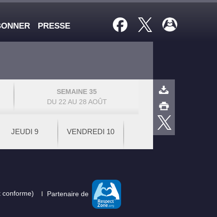
BONNER
PRESSE
SEMAINE 35
DU 22 AU 28 AOÛT
JEUDI 9
VENDREDI 10
nt conforme)
Partenaire de