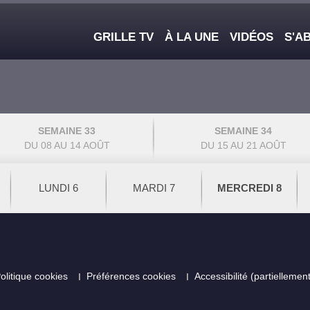
Main navigation
GRILLE TV
À LA UNE
VIDÉOS
S'A
SEMAINE 33
SEMAINE 34
DU 08 AU 14 AOÛT
DU 15 AU 21 AOÛT
LUNDI 6
MARDI 7
MERCREDI 8
olitique cookies
Préférences cookies
Accessibilité (partielleme