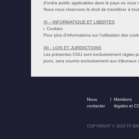
d'ordre public applicables dans le pays où vous 
Nous nous réservons le droit de transférer à tout
XI – INFORMATIQUE ET LIBERTES
i. Cookies
Pour plus d’informations sur l’utilisation des coo
XII - LOIS ET JURIDICTIONS
Les présentes CGU sont exclusivement régies par 
jours, sera soumis exclusivement aux tribunaux
Footer
Nous
Mentions
contacter
légales et 
COPYRIGHT © 2019 TV BR
footer-right