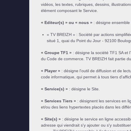
vidéos, les textes, rubriques, dessins, illustrati
élément composant le Service.
« Editeur(s) » ou « nous »
: désigne ensemble
« TV BREIZH » : Société par actions simplifi
situé 1, quai du Point du Jour - 92100 Boulog
« Groupe TF1 »
: désigne la société TF1 SA et 
du Code de commerce. TV BREIZH fait partie d
« Player »
: désigne l'outil de diffusion et de le
code informatique, qui permet à tous tiers d'affich
« Service(s) »
: désigne le Site.
« Services Tiers »
: désignent les services en l
et/ou des liens hypertextes placés dans les dif
« Site(s) »
: désigne le service en ligne accessib
adresse qui viendrait s'y ajouter ou s'y substituer