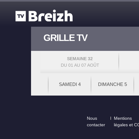
Aller au contenu principal
GRILLE TV
SEMAINE 32
DU 01 AU 07 AOÛT
SAMEDI 4
DIMANCHE 5
Footer
Nous
Mentions
contacter
légales et 