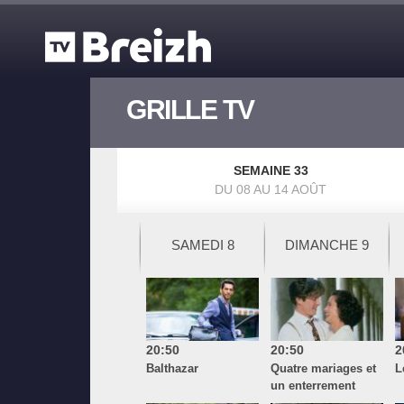
Aller au contenu principal
GRILLE TV
SEMAINE 33
DU 08 AU 14 AOÛT
SAMEDI 8
DIMANCHE 9
20:50
20:50
2
Balthazar
Quatre mariages et
L
un enterrement