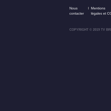
Footer
Nous
Mentions
contacter
légales et 
COPYRIGHT © 2019 TV BR
footer-right