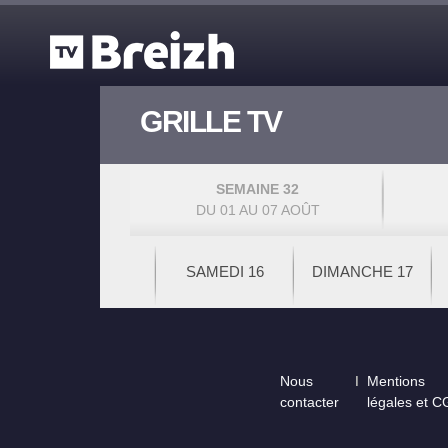
Aller au contenu principal
GRILLE TV
SEMAINE 32
DU 01 AU 07 AOÛT
SAMEDI 16
DIMANCHE 17
Footer
Nous
Mentions
contacter
légales et 