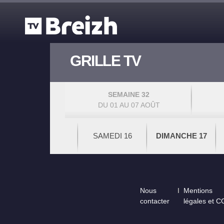
Aller au contenu principal
GRILLE TV
SEMAINE 32
DU 01 AU 07 AOÛT
SAMEDI 16
DIMANCHE 17
Footer
Nous
Mentions
contacter
légales et 