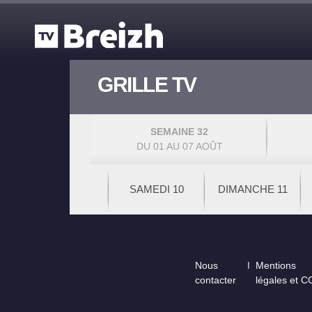
Aller au contenu principal
GRILLE TV
SEMAINE 32
DU 01 AU 07 AOÛT
SAMEDI 10
DIMANCHE 11
Footer
Nous
Mentions
contacter
légales et 