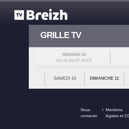
Aller au contenu principal
GRILLE TV
SEMAINE 32
DU 01 AU 07 AOÛT
SAMEDI 10
DIMANCHE 11
Footer
Nous
Mentions
contacter
légales et 