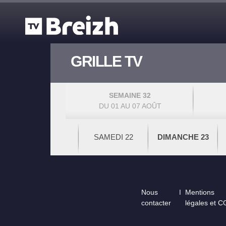
Aller au contenu principal
GRILLE TV
SEMAINE 32
DU 01 AU 07 AOÛT
SAMEDI 22
DIMANCHE 23
Footer
Nous
Mentions
contacter
légales et 