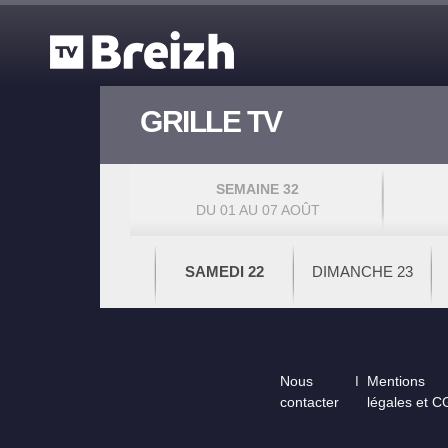
Aller au contenu principal
GRILLE TV
SEMAINE 32
DU 01 AU 07 AOÛT
SAMEDI 22
DIMANCHE 23
Footer
Nous
Mentions
contacter
légales et 