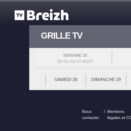
Aller au contenu principal
GRILLE TV
SEMAINE 32
DU 01 AU 07 AOÛT
SAMEDI 28
DIMANCHE 29
Footer
Nous
Mentions
contacter
légales et 