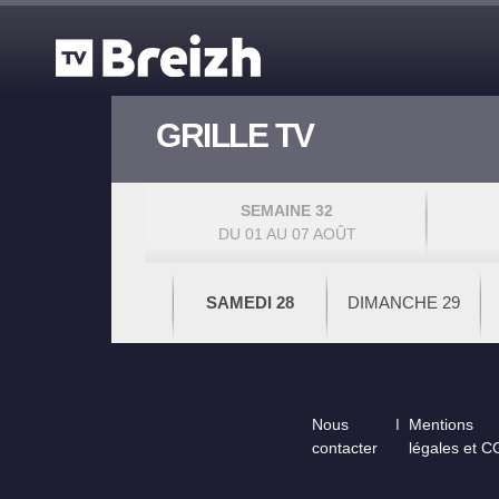
Aller au contenu principal
GRILLE TV
SEMAINE 32
DU 01 AU 07 AOÛT
SAMEDI 28
DIMANCHE 29
Footer
Nous
Mentions
contacter
légales et 