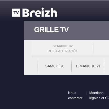
Aller au contenu principal
GRILLE TV
SEMAINE 32
DU 01 AU 07 AOÛT
SAMEDI 20
DIMANCHE 21
Footer
Nous
Mentions
contacter
légales et 