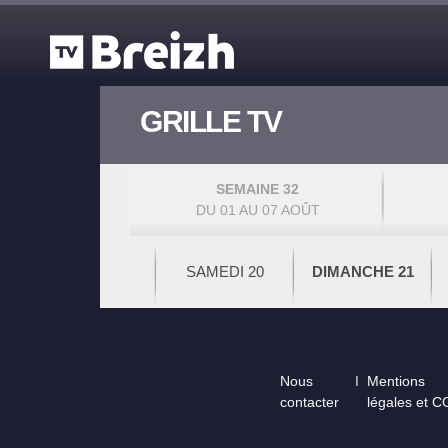
Aller au contenu principal
GRILLE TV
SEMAINE 32
DU 01 AU 07 AOÛT
SAMEDI 20
DIMANCHE 21
Footer
Nous
Mentions
contacter
légales et 