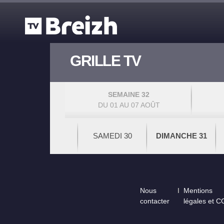
Aller au contenu principal
GRILLE TV
SEMAINE 32
DU 01 AU 07 AOÛT
SAMEDI 30
DIMANCHE 31
Footer
Nous
Mentions
contacter
légales et 