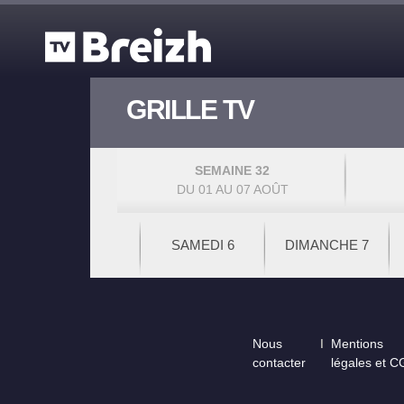
Aller au contenu principal
GRILLE TV
SEMAINE 32
DU 01 AU 07 AOÛT
SAMEDI 6
DIMANCHE 7
Footer
Nous
Mentions
contacter
légales et 