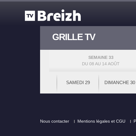
Aller au contenu principal
GRILLE TV
SEMAINE 33
DU 08 AU 14 AOÛT
SAMEDI 29
DIMANCHE 30
Footer
Nous contacter
Mentions légales et CGU
P