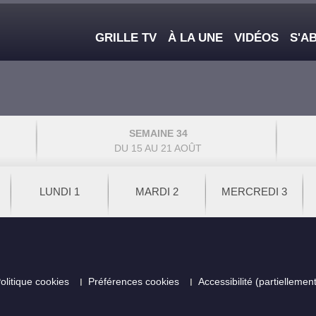
Main navigation
GRILLE TV
À LA UNE
VIDÉOS
S'A
SEMAINE 34
DU 15 AU 21 AOÛT
LUNDI 1
MARDI 2
MERCREDI 3
olitique cookies
Préférences cookies
Accessibilité (partielleme