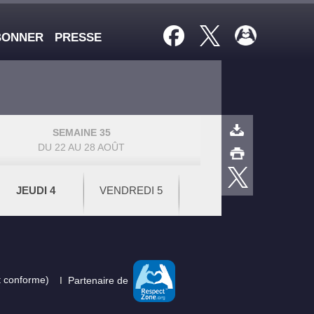
BONNER
PRESSE
SEMAINE 35
DU 22 AU 28 AOÛT
JEUDI 4
VENDREDI 5
nt conforme)
Partenaire de