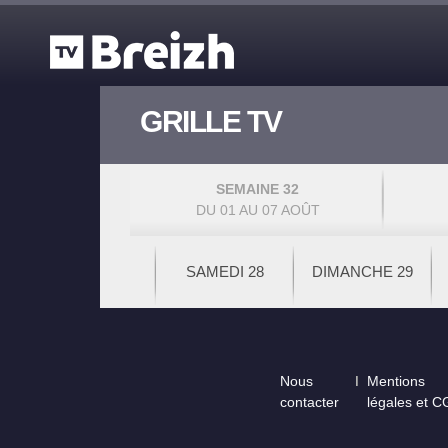
Aller au contenu principal
GRILLE TV
SEMAINE 32
DU 01 AU 07 AOÛT
SAMEDI 28
DIMANCHE 29
Footer
Nous
Mentions
contacter
légales et 