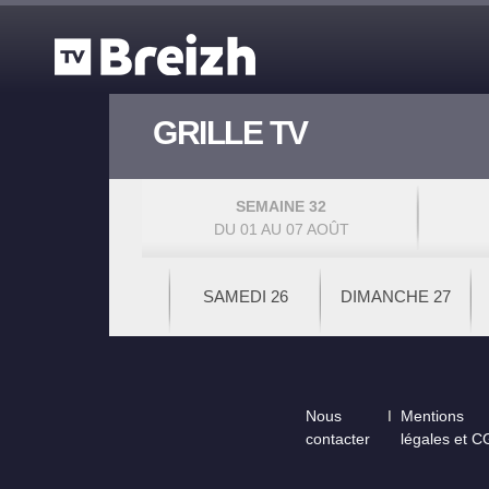
Aller au contenu principal
GRILLE TV
SEMAINE 32
DU 01 AU 07 AOÛT
SAMEDI 26
DIMANCHE 27
Footer
Nous
Mentions
contacter
légales et 