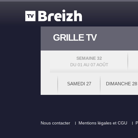
Aller au contenu principal
GRILLE TV
SEMAINE 32
DU 01 AU 07 AOÛT
SAMEDI 27
DIMANCHE 28
Footer
Nous contacter
Mentions légales et CGU
P