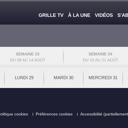
Main navigation
GRILLE TV
À LA UNE
VIDÉOS
S'A
SEMAINE 33
SEMAINE 34
DU 08 AU 14 AOÛT
DU 15 AU 21 AOÛT
LUNDI 29
MARDI 30
MERCREDI 31
olitique cookies
Préférences cookies
Accessibilité (partielleme