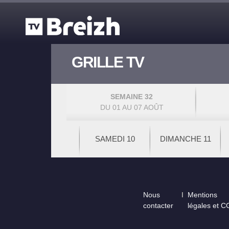
Aller au contenu principal
GRILLE TV
SEMAINE 32
DU 01 AU 07 AOÛT
SAMEDI 10
DIMANCHE 11
Footer
Nous
Mentions
contacter
légales et 