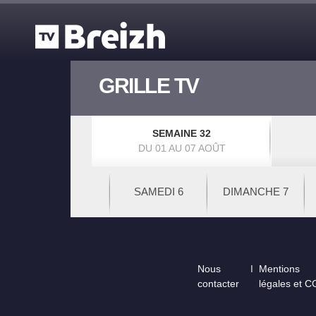
Aller au contenu principal
GRILLE TV
SEMAINE 32
DU 01 AU 07 AOÛT
SAMEDI 6
DIMANCHE 7
Footer
Nous
Mentions
contacter
légales et 