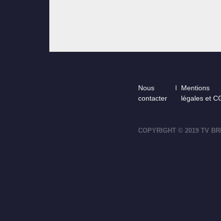
Footer
Nous
Mentions
contacter
légales et 
COPYRIGHT © 2019 TV BR
footer-right