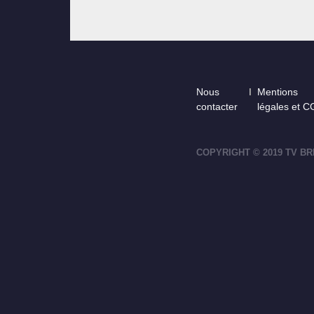
Footer
Nous
Mentions
contacter
légales et 
COPYRIGHT © 2019 TV BR
footer-right