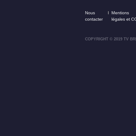
Footer
Nous
Mentions
contacter
légales et 
COPYRIGHT © 2019 TV BR
footer-right