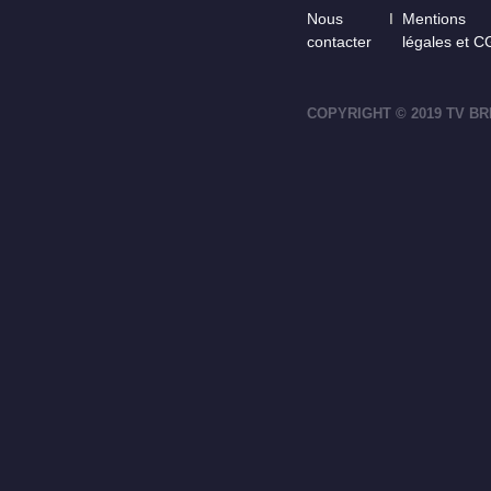
Footer
Nous
Mentions
contacter
légales et 
COPYRIGHT © 2019 TV BR
footer-right